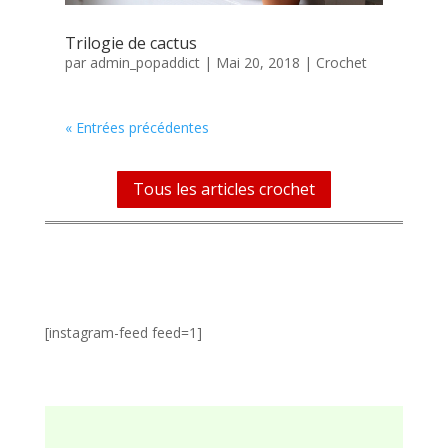
Trilogie de cactus
par
admin_popaddict
|
Mai 20, 2018
|
Crochet
« Entrées précédentes
Tous les articles crochet
Et pendant ce temps là sur
insta…
[instagram-feed feed=1]