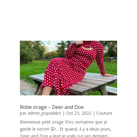
LE DERNIER ARTICLE COUTURE
Robe orage – Deer and Doe
par
admin_popaddict
|
Oct 23, 2022
|
Couture
Bienvenue petit orage !Des semaines que je
garde le secret 🤫​!... Et quand, il y a deux jours,
Deer and Doe a levé le voile sur ses derniers