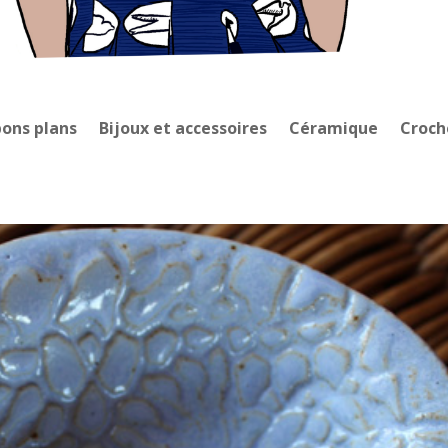
bons plans
Bijoux et accessoires
Céramique
Croch