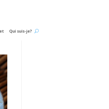
et
Qui suis-je?