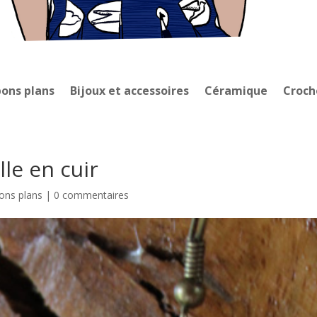
bons plans
Bijoux et accessoires
Céramique
Croch
lle en cuir
ons plans
|
0 commentaires